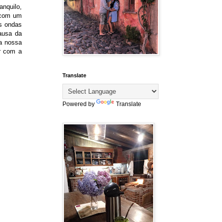
anquilo,
 com um
s ondas
ausa da
a nossa
r com a
Translate
Powered by
Translate